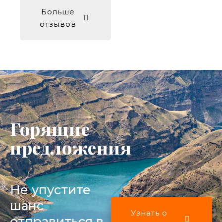
Больше
отзывов
Горящие
предложения
Не упустите
шанс
Узнать о
отправиться в