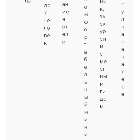
чи
ни
ан
г
до
о
к,
ие
у
7
м
эк
в
л
че
ф
ск
от
к
ло
о
ур
ел
а
ве
р
си
е
н
к
т
и
а
а
с
к
б
ме
а
е
ст
т
л
ны
е
ь
м
р
н
ги
е
ы
до
й
м
м
и
н
и