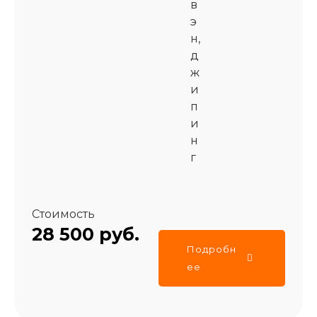
в
э
н,
д
ж
и
п
и
н
г
Стоимость
28 500 руб.
Подробн
ее