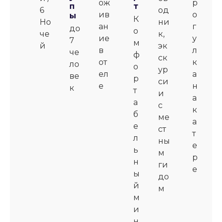
ож
р
п
т
6
од
ив
о
ы
К
Но
ни
ан
г
до
о
че
к,
ие
у
7
м
й
эк
в
л
че
ф
ск
от
к
ло
о
ур
ел
а
ве
р
си
е
н
к
т
и
а
а
с
к
б
ме
а
е
ст
т
л
ны
е
ь
м
р
н
ги
е
ы
до
й
м
м
и
н