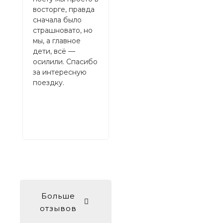
Айша
восторге, правда
врем
сначала было
опе
страшновато, но
реша
мы, а главное
вопр
дети, всë —
бро
осилили. Спасибо
туро
за интересную
боль
поездку.
душ
счас
проц
Рек
Больше
отзывов