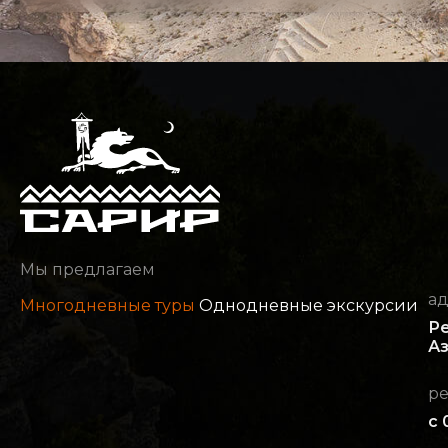
Мы предлагаем
а
Многодневные туры
Однодневные экскурсии
Ре
Аз
р
с 