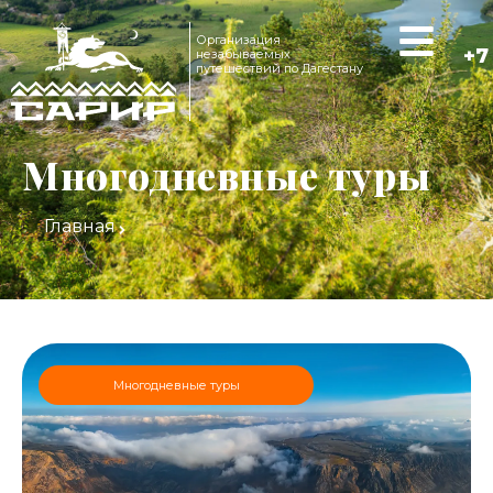
Организация
+7
незабываемых
путешествий по Дагестану
Многодневные туры
Главная
Многодневные туры