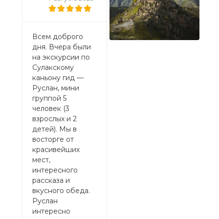
Спасибо за море
Пос
эмоций
Всем доброго
Сула
полученных на
дня. Вчера были
кань
однодневной
на экскурсии по
огр
экскурсии на
Сулакскому
удов
Сулакский
каньону гид —
Мар
каньон. Марина
Руслан, мини
умни
гид вообще
группой 5
инте
супер! За один
человек (3
весе
день мы стали все
взрослых и 2
расс
почти семьёй.
детей). Мы в
все
Всех сплатила
восторге от
мак
наш гид и
красивейших
удел
Дагестан.
мест,
вним
Спасибо за
интересного
прек
прекрасный
рассказа и
поз
обед, была
вкусного обеда.
чело
приятно
Руслан
ЛУЧ
удивлена))
интересно
Спа