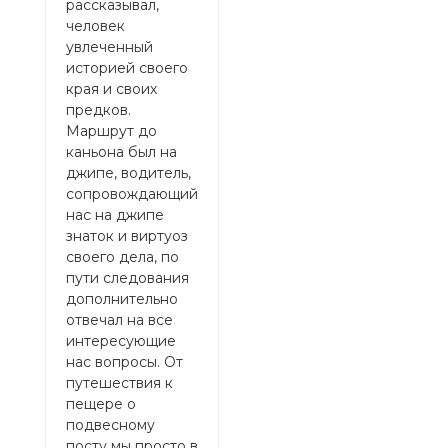
рассказывал,
вод
человек
круз
увлеченный
кот
историей своего
ката
края и своих
гор
предков.
серп
Маршрут до
проф
каньона был на
Такж
джипе, водитель,
отме
сопровождающий
мол
нас на джипе
чело
знаток и виртуоз
забы
своего дела, по
нас 
пути следования
кате
дополнительно
кань
отвечал на все
с н
интересующие
эмоц
нас вопросы. От
этом
путешествия к
глав
пещере о
отме
подвесному
мен
посту мы просто в