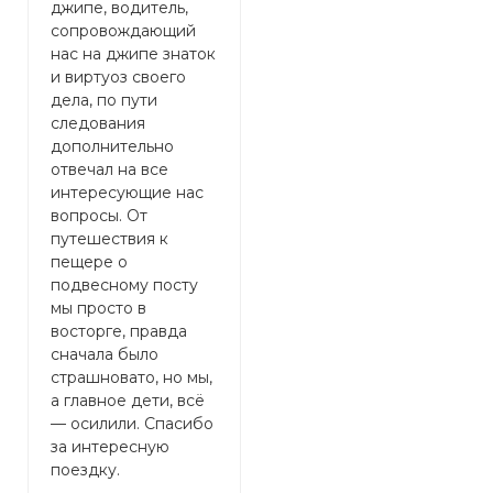
джипе, водитель,
м
сопровождающий
(
нас на джипе знаток
к
и виртуоз своего
н
дела, по пути
к
следования
н
дополнительно
э
отвечал на все
э
интересующие нас
г
вопросы. От
о
путешествия к
м
пещере о
В
подвесному посту
и
мы просто в
р
восторге, правда
п
сначала было
т
страшновато, но мы,
б
а главное дети, всë
д
— осилили. Спасибо
и
за интересную
Р
поездку.