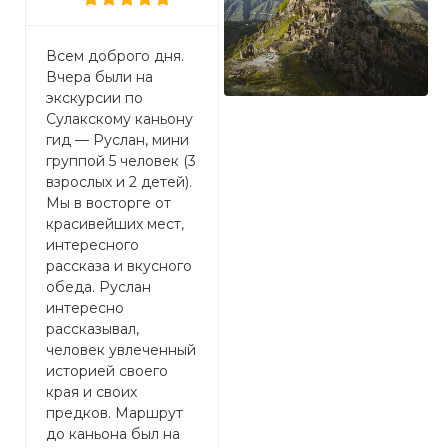
Спасибо за море
Всем доброго дня.
П
эмоций полученных
Вчера были на
к
на однодневной
экскурсии по
о
экскурсии на
Сулакскому каньону
у
Сулакский каньон.
гид — Руслан, мини
М
Марина гид вообще
группой 5 человек (3
у
супер! За один день
взрослых и 2 детей).
и
мы стали все почти
Мы в восторге от
р
семьёй. Всех
красивейших мест,
м
сплатила наш гид и
интересного
у
Дагестан. Спасибо
рассказа и вкусного
п
за прекрасный обед,
обеда. Руслан
п
была приятно
интересно
Л
удивлена))
рассказывал,
Ш
человек увлеченный
к
историей своего
м
края и своих
г
предков. Маршрут
п
до каньона был на
Т