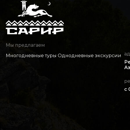
Мы предлагаем
а
Многодневные туры
Однодневные экскурсии
Ре
Аз
р
с 