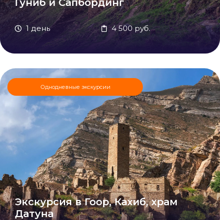
Гуниб и Сапбординг
1 день
4 500 руб.
Однодневные экскурсии
Экскурсия в Гоор, Кахиб, храм
Датуна