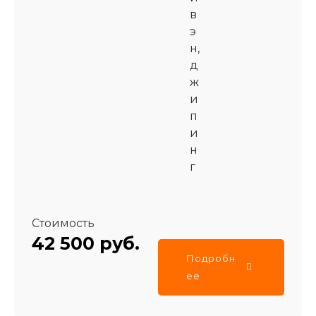
в
э
н,
д
ж
и
п
и
н
г
Стоимость
42 500 руб.
Подробн
ее