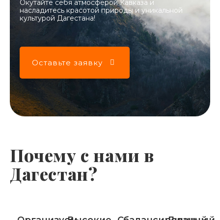
Окутайте себя атмосферой Кавказа и
насладитесь красотой природы и уникальной
культурой Дагестана!
Оставьте заявку
Почему с нами в
Дагестан?
Организуем
Высокие
Сбалансированный
Личный