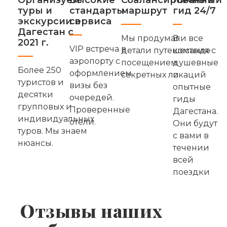
туры и
стандарты
маршрут
гид 24/7
экскурсии в
сервиса
Дагестан с
Мы продумали все
В
2021 г.
VIP встреча в
детали путешествия с
команде
аэропорту с
посещением
душевные
Более 250
оформлением
секретных локаций
и
туристов и
визы без
опытные
десятки
очередей.
гиды
групповых и
Проверенные
Дагестана.
индивидуальных
отели.
Они будут
туров. Мы знаем
с вами в
нюансы.
течении
всей
поездки
Отзывы наших