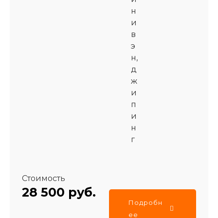
н
и
в
э
н,
д
ж
и
п
и
н
г
Стоимость
28 500 руб.
Подробн
ее