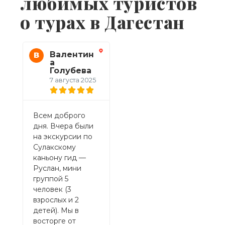
любимых туристов
о турах в Дагестан
Валентин
Виктория
а
21 июля 2025
Голубева
7 августа 2025
Спасибо за море
Пос
эмоций
Всем доброго
Сула
полученных на
дня. Вчера были
кань
однодневной
на экскурсии по
огр
экскурсии на
Сулакскому
удов
Сулакский
каньону гид —
Мар
каньон. Марина
Руслан, мини
умни
гид вообще
группой 5
инте
супер! За один
человек (3
весе
день мы стали все
взрослых и 2
расс
почти семьёй.
детей). Мы в
все
Всех сплатила
восторге от
мак