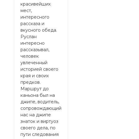
наш гид и
красивейших
удел
Дагестан.
мест,
вним
Спасибо за
интересного
прек
прекрасный
рассказа и
поз
обед, была
вкусного обеда.
чело
приятно
Руслан
ЛУЧ
удивлена))
интересно
Спа
рассказывал,
вод
человек
круз
увлеченный
кот
историей своего
ката
края и своих
гор
предков.
серп
Маршрут до
проф
каньона был на
Такж
джипе, водитель,
отме
сопровождающий
мол
нас на джипе
чело
знаток и виртуоз
забы
своего дела, по
нас 
пути следования
кате