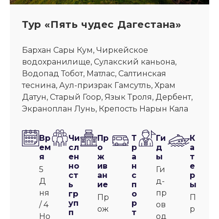
Тур «Пять чудес Дагестана»
Бархан Сары Кум, Чиркейское
водохранилище, Сулакский каньона,
Водопад Тобот, Матлас, Салтинская
теснина, Аул-призрак Гамсутль, Храм
Датун, Старый Гоор, Язык Троля, Дербент,
Экраноплан Лунь, Крепость Нарын Кала
Вр
Чи
Пр
Т
Ги
К
ем
сл
о
р
д
а
я
ен
ж
а
ы
т
но
ив
н
е
5
Ги
ст
ан
с
р
Д
д-
ь
ие
п
ы
ня
пр
гр
о
Пр
П
уп
р
/ 4
ов
ож
р
п
т
Но
од