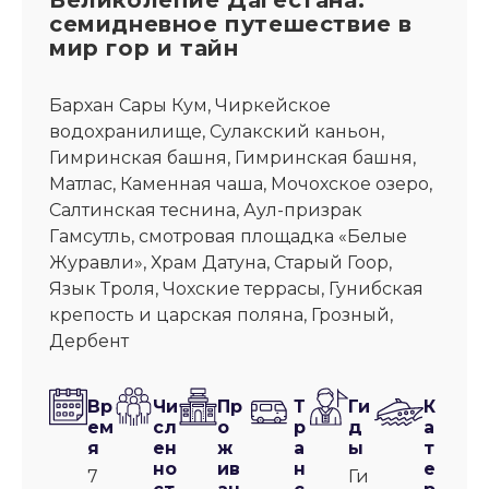
семидневное путешествие в
мир гор и тайн
Бархан Сары Кум, Чиркейское
водохранилище, Сулакский каньон,
Гимринская башня, Гимринская башня,
Матлас, Каменная чаша, Мочохское озеро,
Салтинская теснина, Аул-призрак
Гамсутль, смотровая площадка «Белые
Журавли», Храм Датуна, Старый Гоор,
Язык Троля, Чохские террасы, Гунибская
крепость и царская поляна, Грозный,
Дербент
Вр
Чи
Пр
Т
Ги
К
ем
сл
о
р
д
а
я
ен
ж
а
ы
т
но
ив
н
е
7
Ги