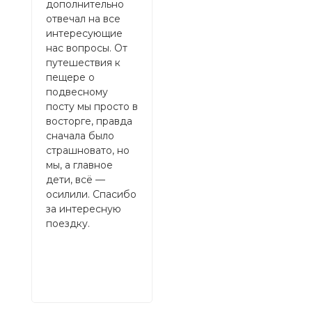
дополнительно
кань
отвечал на все
с н
интересующие
эмоц
нас вопросы. От
этом
путешествия к
глав
пещере о
отме
подвесному
мен
посту мы просто в
Айша
восторге, правда
врем
сначала было
опе
страшновато, но
реша
мы, а главное
вопр
дети, всë —
бро
осилили. Спасибо
туро
за интересную
боль
поездку.
душ
счас
проц
Рек