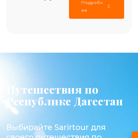
Подробн
ее
Путешествия по
Республике Дагестан
Выбирайте Sarirtour для
своего путешествия по