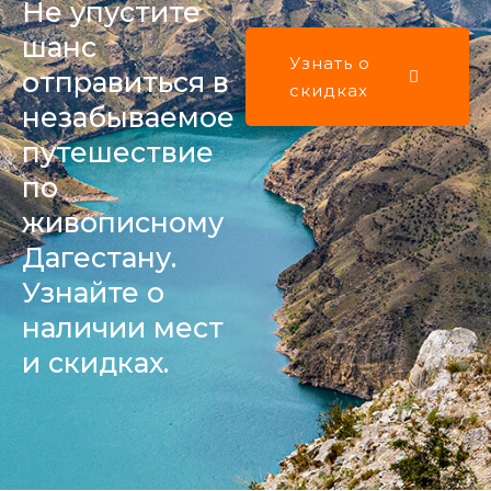
Не упустите
шанс
Узнать о
отправиться в
скидках
незабываемое
путешествие
по
живописному
Дагестану.
Узнайте о
наличии мест
и скидках.