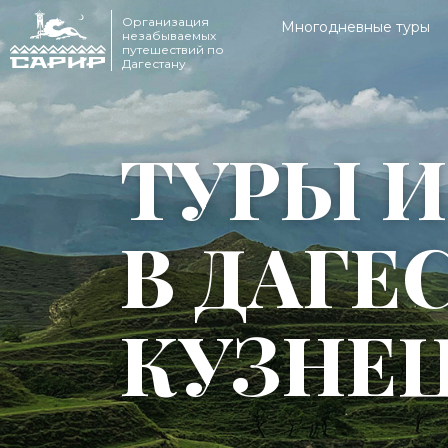
Организация
Многодневные туры
незабываемых
путешествий по
Дагестану
ТУРЫ И
В ДАГЕ
КУЗНЕ