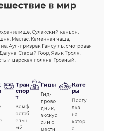
ешествие в мир
охранилище, Сулакский каньон,
ня, Матлас, Каменная чаша,
на, Аул-призрак Гамсутль, смотровая
атуна, Старый Гоор, Язык Троля,
ть и царская поляна, Грозный,
ж
Тран
Гиды
Кате
и
спор
ры
Гид-
т
Прогу
прово
и
Комф
лка
дник,
ортаб
на
экскур
е
ельн
катер
сии с
ый
е
местн