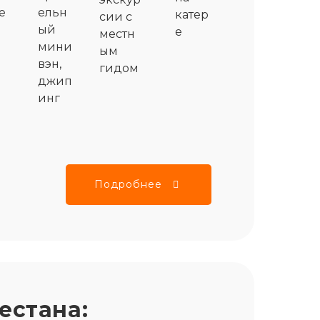
е
ельн
катер
сии с
ый
е
местн
мини
ым
вэн,
гидом
джип
инг
Подробнее
естана: