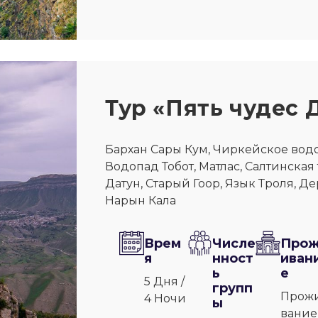
Тур «Пять чудес 
Бархан Сары Кум, Чиркейское вод
Водопад Тобот, Матлас, Салтинская
Датун, Старый Гоор, Язык Троля, Д
Нарын Кала
Врем
Числе
Про
я
нност
иван
ь
е
5 Дня /
групп
Прож
4 Ночи
ы
вание