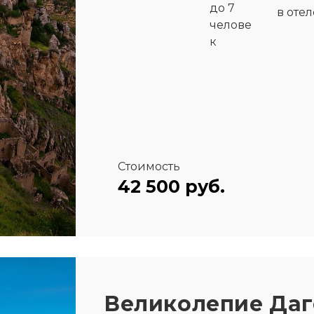
до 7
в отел
челове
к
Стоимость
42 500 руб.
Великолепие Даг