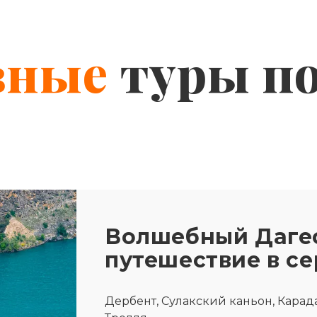
вные
туры п
Волшебный Дагес
путешествие в с
Дербент, Сулакский каньон, Карада