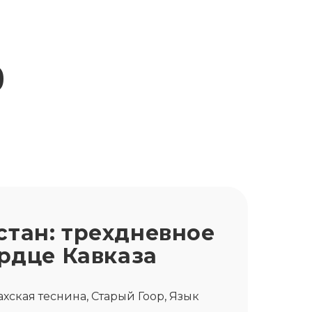
о
тан: трехдневное
ердце Кавказа
хская теснина, Старый Гоор, Язык