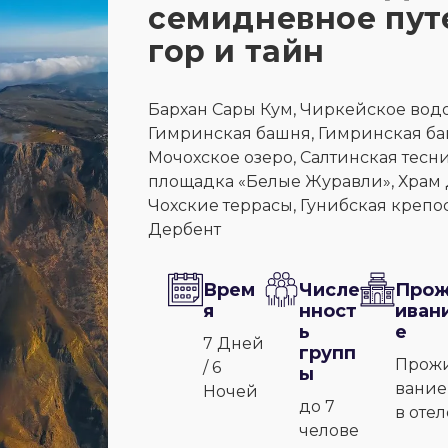
семидневное пут
гор и тайн
Бархан Сары Кум, Чиркейское вод
Гимринская башня, Гимринская баш
Мочохское озеро, Салтинская тесни
площадка «Белые Журавли», Храм Д
Чохские террасы, Гунибская крепос
Дербент
Врем
Числе
Про
я
нност
иван
ь
е
7 Дней
групп
Прож
/ 6
ы
вание
Ночей
до 7
в отел
челове