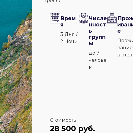
Тролля
Врем
Числе
Про
я
нност
иван
ь
е
3 Дня /
групп
Прож
2 Ночи
ы
вание
до 7
в отел
челове
к
Стоимость
28 500 руб.