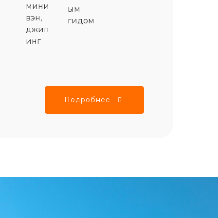
мини
ым
вэн,
гидом
джип
инг
Подробнее