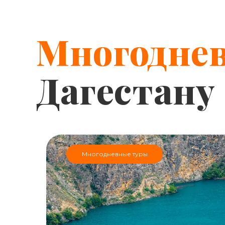
Многодне
Дагестану
Многодневные туры