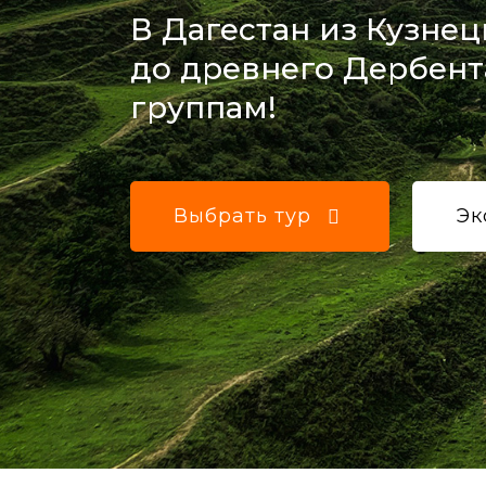
В Дагестан из Кузнецк
до древнего Дербент
группам!
Выбрать тур
Эк