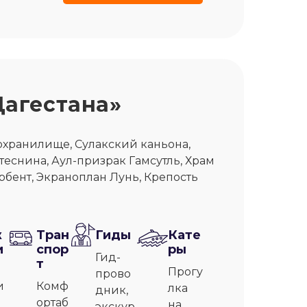
Дагестана»
охранилище, Сулакский каньона,
 теснина, Аул-призрак Гамсутль, Храм
ербент, Экраноплан Лунь, Крепость
ж
Тран
Гиды
Кате
и
спор
ры
Гид-
т
Прогу
прово
и
Комф
лка
дник,
ортаб
на
экскур