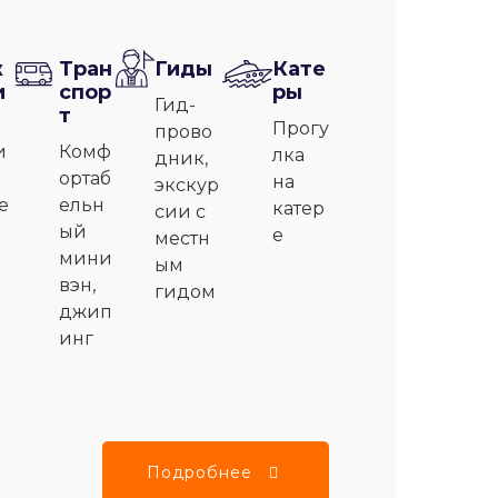
ж
Тран
Гиды
Кате
и
спор
ры
Гид-
т
Прогу
прово
и
Комф
лка
дник,
ортаб
на
экскур
е
ельн
катер
сии с
ый
е
местн
мини
ым
вэн,
гидом
джип
инг
Подробнее