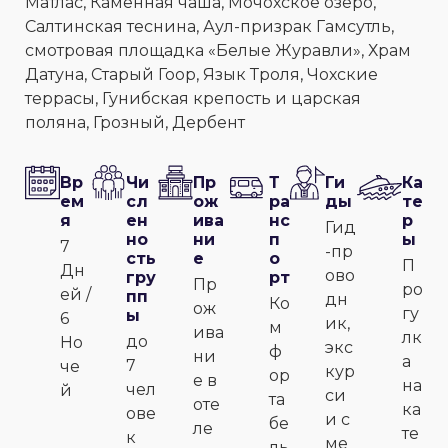
Матлас, Каменная чаша, Мочохское озеро,
Салтинская теснина, Аул-призрак Гамсутль,
смотровая площадка «Белые Журавли», Храм
Датуна, Старый Гоор, Язык Троля, Чохские
террасы, Гунибская крепость и царская
поляна, Грозный, Дербент
Вр
Чи
Пр
Т
Ги
Ка
ем
сл
ож
ра
ды
те
я
ен
ива
нс
р
Гид
но
ни
п
ы
7
-пр
сть
е
о
П
Дн
ово
гру
рт
Пр
ро
ей /
пп
дн
Ко
ож
гу
ы
6
ик,
м
ива
лк
до
Но
экс
ф
ни
а
7
че
кур
ор
е в
на
чел
й
си
та
оте
ка
ове
и с
бе
ле
те
к
ме
ль