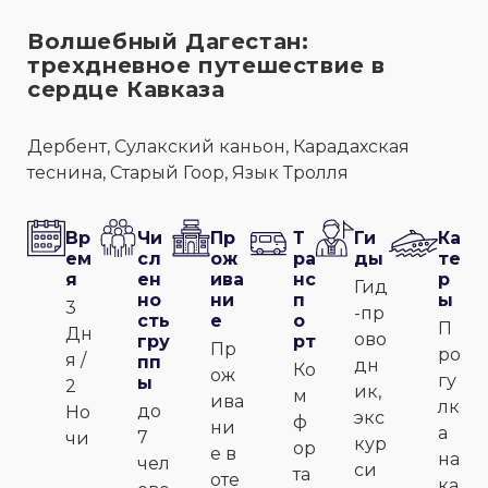
Волшебный Дагестан:
трехдневное путешествие в
сердце Кавказа
Дербент, Сулакский каньон, Карадахская
теснина, Старый Гоор, Язык Тролля
Вр
Чи
Пр
Т
Ги
Ка
ем
сл
ож
ра
ды
те
я
ен
ива
нс
р
Гид
но
ни
п
ы
3
-пр
сть
е
о
П
Дн
ово
гру
рт
Пр
ро
я /
пп
дн
Ко
ож
гу
ы
2
ик,
м
ива
лк
до
Но
экс
ф
ни
а
7
чи
кур
ор
е в
на
чел
си
та
оте
ка