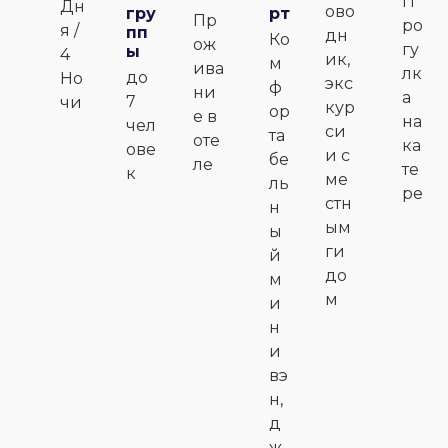
П
Дн
ово
гру
рт
Пр
ро
я /
пп
дн
Ко
ож
гу
ы
4
ик,
м
ива
лк
до
Но
экс
ф
ни
а
7
чи
кур
ор
е в
на
чел
си
та
оте
ка
ове
и с
бе
ле
те
к
ме
ль
ре
стн
н
ым
ы
ги
й
до
м
м
и
н
и
вэ
н,
д
ж