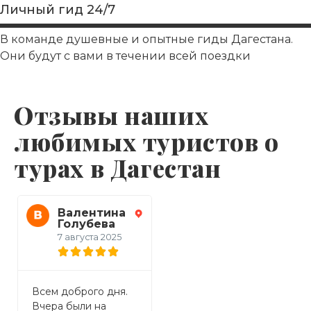
Личный гид 24/7
В команде душевные и опытные гиды Дагестана.
Они будут с вами в течении всей поездки
Отзывы наших
любимых туристов о
турах в Дагестан
Валентина
Виктория
Голубева
21 июля 2025
7 августа 2025
Спасибо за море
Всем доброго дня.
П
эмоций полученных
Вчера были на
к
на однодневной