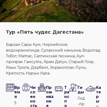
Тур «Пять чудес Дагестана»
Бархан Сары Кум, Чиркейское
водохранилище, Сулакский каньона, Водопад
Тобот, Матлас, Салтинская теснина, Аул-
призрак Гамсутль, Храм Датун, Старый Гоор,
Язык Троля, Дербент, Экраноплан Лунь,
Крепость Нарын Кала
Вр
Чи
Пр
Т
Ги
Ка
ем
сл
ож
ра
ды
те
я
ен
ива
нс
р
Гид
но
ни
п
ы
5
-пр
сть
е
о