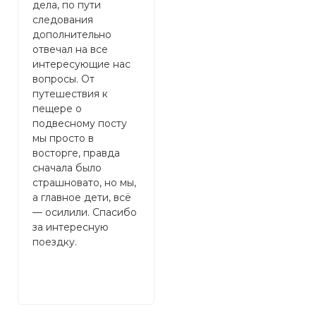
дела, по пути
к
следования
н
дополнительно
э
отвечал на все
э
интересующие нас
г
вопросы. От
о
путешествия к
м
пещере о
В
подвесному посту
и
мы просто в
р
восторге, правда
п
сначала было
т
страшновато, но мы,
б
а главное дети, всë
д
— осилили. Спасибо
и
за интересную
Р
поездку.