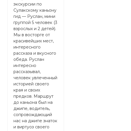
экскурсии по
о
экскурсии на
Сулакскому каньону
у
Сулакский каньон.
гид — Руслан, мини
М
Марина гид вообще
группой 5 человек (3
у
супер! За один день
взрослых и 2 детей).
и
мы стали все почти
Мы в восторге от
р
семьёй. Всех
красивейших мест,
м
сплатила наш гид и
интересного
у
Дагестан. Спасибо
рассказа и вкусного
п
за прекрасный обед,
обеда. Руслан
п
была приятно
интересно
Л
удивлена))
рассказывал,
Ш
человек увлеченный
к
историей своего
м
края и своих
г
предков. Маршрут
п
до каньона был на
Т
джипе, водитель,
м
сопровождающий
(
нас на джипе знаток
к
и виртуоз своего
н