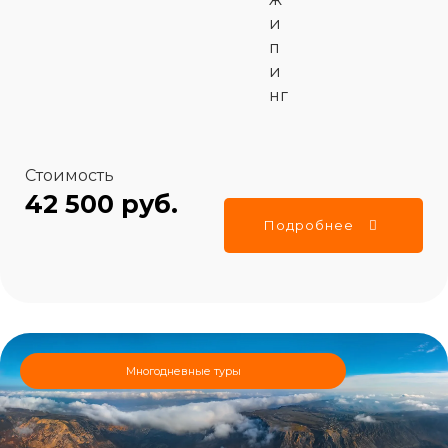
и
п
и
нг
Стоимость
42 500 руб.
Подробнее
Многодневные туры