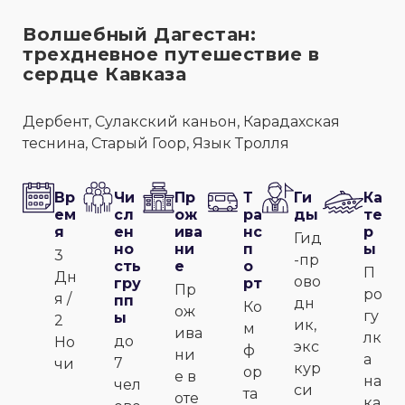
Волшебный Дагестан:
трехдневное путешествие в
сердце Кавказа
Дербент, Сулакский каньон, Карадахская
теснина, Старый Гоор, Язык Тролля
Вр
Чи
Пр
Т
Ги
Ка
ем
сл
ож
ра
ды
те
я
ен
ива
нс
р
Гид
но
ни
п
ы
3
-пр
сть
е
о
П
Дн
ово
гру
рт
Пр
ро
я /
пп
дн
Ко
ож
гу
ы
2
ик,
м
ива
лк
до
Но
экс
ф
ни
а
7
чи
кур
ор
е в
на
чел
си
та
оте
ка