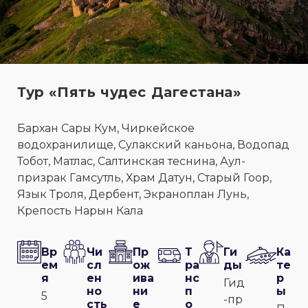
Тур «Пять чудес Дагестана»
Бархан Сары Кум, Чиркейское
водохранилище, Сулакский каньона, Водопад
Тобот, Матлас, Салтинская теснина, Аул-
призрак Гамсутль, Храм Датун, Старый Гоор,
Язык Троля, Дербент, Экраноплан Лунь,
Крепость Нарын Кала
Вр
Чи
Пр
Т
Ги
Ка
ем
сл
ож
ра
ды
те
я
ен
ива
нс
р
Гид
но
ни
п
ы
5
-пр
сть
е
о