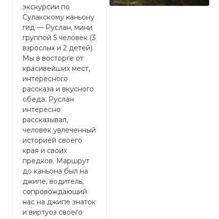
экскурсии по
о
экскурсии на
Сулакскому каньону
у
Сулакский каньон.
гид — Руслан, мини
М
Марина гид вообще
группой 5 человек (3
у
супер! За один день
взрослых и 2 детей).
и
мы стали все почти
Мы в восторге от
р
семьёй. Всех
красивейших мест,
м
сплатила наш гид и
интересного
у
Дагестан. Спасибо
рассказа и вкусного
п
за прекрасный обед,
обеда. Руслан
п
была приятно
интересно
Л
удивлена))
рассказывал,
Ш
человек увлеченный
к
историей своего
м
края и своих
г
предков. Маршрут
п
до каньона был на
Т
джипе, водитель,
м
сопровождающий
(
нас на джипе знаток
к
и виртуоз своего
н