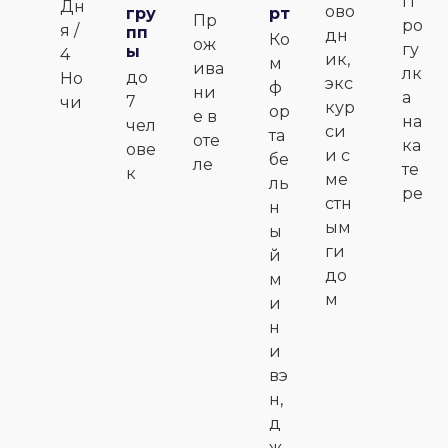
П
Дн
ово
гру
рт
Пр
ро
я /
пп
дн
Ко
ож
гу
ы
4
ик,
м
ива
лк
до
Но
экс
ф
ни
а
7
чи
кур
ор
е в
на
чел
си
та
оте
ка
ове
и с
бе
ле
те
к
ме
ль
ре
стн
н
ым
ы
ги
й
до
м
м
и
н
и
вэ
н,
д
ж