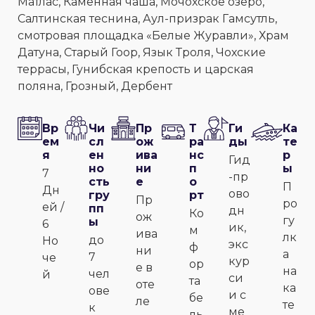
Матлас, Каменная чаша, Мочохское озеро,
Салтинская теснина, Аул-призрак Гамсутль,
смотровая площадка «Белые Журавли», Храм
Датуна, Старый Гоор, Язык Троля, Чохские
террасы, Гунибская крепость и царская
поляна, Грозный, Дербент
Вр
Чи
Пр
Т
Ги
Ка
ем
сл
ож
ра
ды
те
я
ен
ива
нс
р
Гид
но
ни
п
ы
7
-пр
сть
е
о
П
Дн
ово
гру
рт
Пр
ро
ей /
пп
дн
Ко
ож
гу
ы
6
ик,
м
ива
лк
до
Но
экс
ф
ни
а
7
че
кур
ор
е в
на
чел
й
си
та
оте
ка
ове
и с
бе
ле
те
к
ме
ль