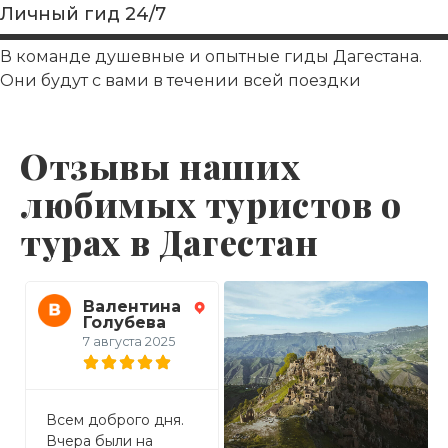
Личный гид 24/7
В команде душевные и опытные гиды Дагестана.
Они будут с вами в течении всей поездки
Отзывы наших
любимых туристов о
турах в Дагестан
Валентина
Виктория
Голубева
21 июля 2025
7 августа 2025
Спасибо за море
Всем доброго дня.
П
эмоций полученных
Вчера были на
к
на однодневной