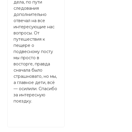
дела, по пути
к
следования
н
дополнительно
э
отвечал на все
э
интересующие нас
г
вопросы. От
о
путешествия к
м
пещере о
В
подвесному посту
и
мы просто в
р
восторге, правда
п
сначала было
т
страшновато, но мы,
б
а главное дети, всë
д
— осилили. Спасибо
и
за интересную
Р
поездку.