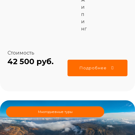
и
п
и
нг
Стоимость
42 500 руб.
Подробнее
Многодневные туры