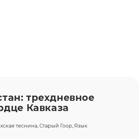
тан: трехдневное
рдце Кавказа
хская теснина, Старый Гоор, Язык