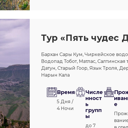
Тур «Пять чудес 
Бархан Сары Кум, Чиркейское водо
Водопад Тобот, Матлас, Салтинская 
Датун, Старый Гоор, Язык Троля, Де
Нарын Кала
Время
Числе
Про
нност
иван
5 Дня /
ь
е
4 Ночи
групп
Прож
ы
вани
до 7
в оте