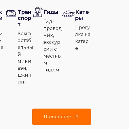
ж
Тран
Гиды
Кате
и
спор
ры
Гид-
т
Прогу
провод
и
Комф
лка на
ник,
е
ортаб
катер
экскур
ле
ельны
е
сии с
й
местны
мини
м
вэн,
гидом
джип
инг
Подробнее