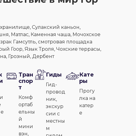
хранилище, Сулакский каньон,
ня, Матлас, Каменная чаша, Мочохское
израк Гамсутль, смотровая площадка
рый Гоор, Язык Троля, Чохские террасы,
на, Грозный, Дербент
ж
Тран
Гиды
Кате
и
спор
ры
Гид-
т
Прогу
провод
и
Комф
лка на
ник,
е
ортаб
катер
экскур
ле
ельны
е
сии с
й
местны
мини
м
вэн,
гидом