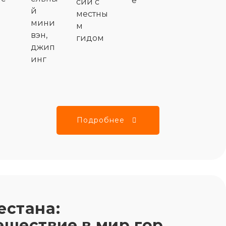
е
сии с
й
местны
мини
м
вэн,
гидом
джип
инг
Подробнее
естана:
ешествие в мир гор