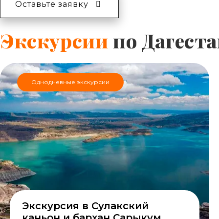
Оставьте заявку
Экскурсии
по Дагеста
Однодневные экскурсии
Экскурсия в Сулакский
каньон и бархан Сарыкум