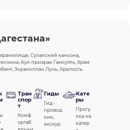
Дагестана»
хранилище, Сулакский каньона,
теснина, Аул-призрак Гамсутль, Храм
рбент, Экраноплан Лунь, Крепость
ж
Тран
Гиды
Кате
и
спор
ры
Гид-
т
Прогу
провод
и
Комф
лка на
ник,
е
ортаб
катер
экскур
ле
ельны