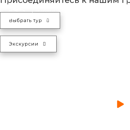
Присоединяйтесь к нашим г
Организация
Многодневные туры
незабываемых
путешествий по
Дагестану
Выбрать тур
Экскурсии