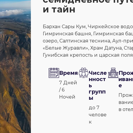
и тайн
Бархан Сары Кум, Чиркейское водо
Гимринская башня, Гимринская баш
озеро, Салтинская теснина, Аул-пр
«Белые Журавли», Храм Датуна, Ста
Гунибская крепость и царская поля
Время
Числе
Про
нност
иван
7 Дней
ь
е
/ 6
групп
Прож
Ночей
ы
вани
до 7
в оте
челове
к