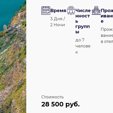
Время
Числе
Про
нност
иван
3 Дня /
ь
е
2 Ночи
групп
Прож
ы
вани
до 7
в оте
челове
к
Стоимость
28 500 руб.