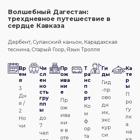
Волшебный Дагестан:
трехдневное путешествие в
сердце Кавказа
Дербент, Сулакский каньон, Карадахская
теснина, Старый Гоор, Язык Тролля
Вр
Чи
Пр
Т
Ги
Ка
ем
сл
ож
ра
ды
те
я
ен
ива
нс
р
Гид
но
ни
п
ы
3
-пр
сть
е
о
П
Дн
ово
гру
рт
Пр
ро
я /
пп
дн
Ко
ож
гу
ы
2
ик,
м
ива
лк
до
Но
экс
ф
ни
а
7
чи
кур
ор
е в
на
чел
си
та
оте
ка