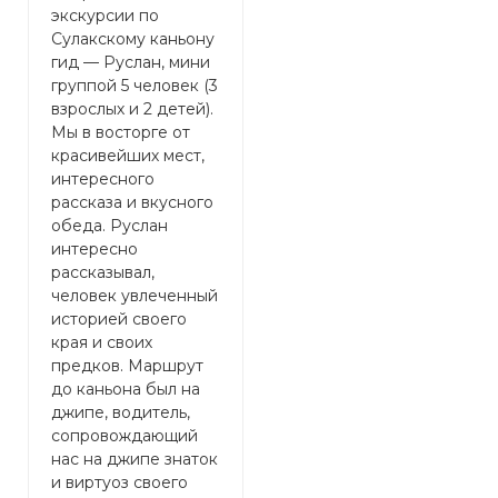
экскурсии по
о
экскурсии на
Сулакскому каньону
у
Сулакский каньон.
гид — Руслан, мини
М
Марина гид вообще
группой 5 человек (3
у
супер! За один день
взрослых и 2 детей).
и
мы стали все почти
Мы в восторге от
р
семьёй. Всех
красивейших мест,
м
сплатила наш гид и
интересного
у
Дагестан. Спасибо
рассказа и вкусного
п
за прекрасный обед,
обеда. Руслан
п
была приятно
интересно
Л
удивлена))
рассказывал,
Ш
человек увлеченный
к
историей своего
м
края и своих
г
предков. Маршрут
п
до каньона был на
Т
джипе, водитель,
м
сопровождающий
(
нас на джипе знаток
к
и виртуоз своего
н