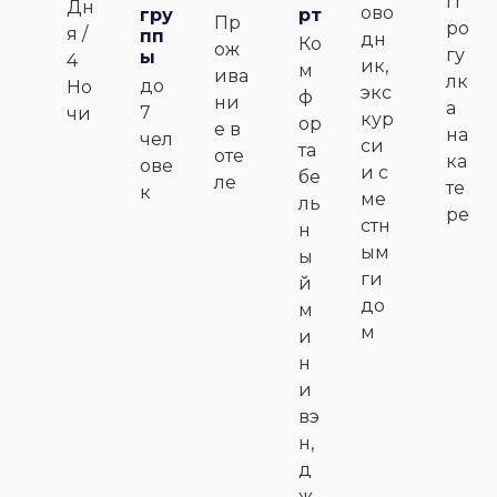
П
Дн
ово
гру
рт
Пр
ро
я /
пп
дн
Ко
ож
гу
ы
4
ик,
м
ива
лк
до
Но
экс
ф
ни
а
7
чи
кур
ор
е в
на
чел
си
та
оте
ка
ове
и с
бе
ле
те
к
ме
ль
ре
стн
н
ым
ы
ги
й
до
м
м
и
н
и
вэ
н,
д
ж