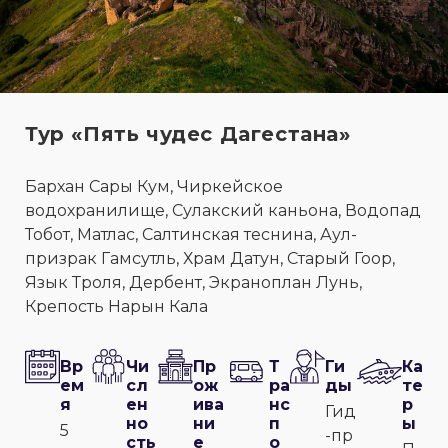
Тур «Пять чудес Дагестана»
Бархан Сары Кум, Чиркейское
водохранилище, Сулакский каньона, Водопад
Тобот, Матлас, Салтинская теснина, Аул-
призрак Гамсутль, Храм Датун, Старый Гоор,
Язык Троля, Дербент, Экраноплан Лунь,
Крепость Нарын Кала
Вр
Чи
Пр
Т
Ги
Ка
ем
сл
ож
ра
ды
те
я
ен
ива
нс
р
Гид
но
ни
п
ы
5
-пр
сть
е
о