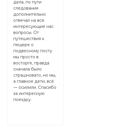
дела, по пути
к
следования
н
дополнительно
э
отвечал на все
э
интересующие нас
г
вопросы. От
о
путешествия к
м
пещере о
В
подвесному посту
и
мы просто в
р
восторге, правда
п
сначала было
т
страшновато, но мы,
б
а главное дети, всë
д
— осилили. Спасибо
и
за интересную
Р
поездку.