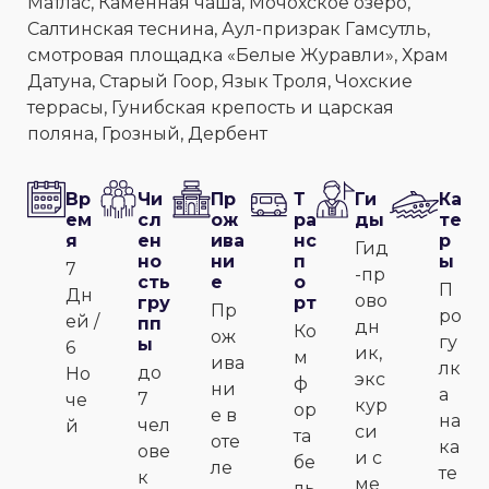
Матлас, Каменная чаша, Мочохское озеро,
Салтинская теснина, Аул-призрак Гамсутль,
смотровая площадка «Белые Журавли», Храм
Датуна, Старый Гоор, Язык Троля, Чохские
террасы, Гунибская крепость и царская
поляна, Грозный, Дербент
Вр
Чи
Пр
Т
Ги
Ка
ем
сл
ож
ра
ды
те
я
ен
ива
нс
р
Гид
но
ни
п
ы
7
-пр
сть
е
о
П
Дн
ово
гру
рт
Пр
ро
ей /
пп
дн
Ко
ож
гу
ы
6
ик,
м
ива
лк
до
Но
экс
ф
ни
а
7
че
кур
ор
е в
на
чел
й
си
та
оте
ка
ове
и с
бе
ле
те
к
ме
ль