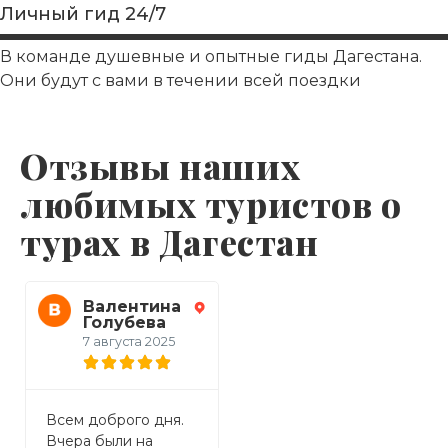
Личный гид 24/7
В команде душевные и опытные гиды Дагестана.
Они будут с вами в течении всей поездки
Отзывы наших
любимых туристов о
турах в Дагестан
Валентина
Виктория
Голубева
21 июля 2025
7 августа 2025
Спасибо за море
Всем доброго дня.
П
эмоций полученных
Вчера были на
к
на однодневной