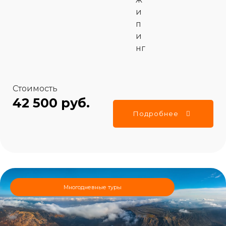
и
п
и
нг
Стоимость
42 500 руб.
Подробнее
Многодневные туры