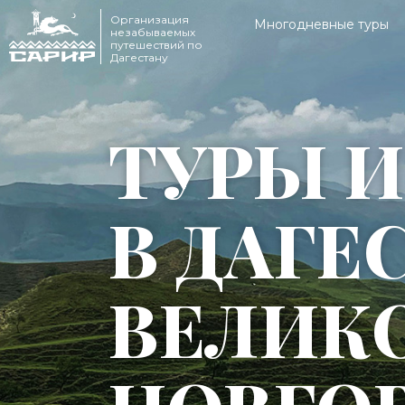
Организация
Многодневные туры
незабываемых
путешествий по
Дагестану
ТУРЫ И
В ДАГЕ
ВЕЛИК