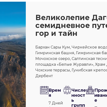
Великолепие Даг
семидневное пут
гор и тайн
Бархан Сары Кум, Чиркейское вод
Гимринская башня, Гимринская баш
Мочохское озеро, Салтинская тесни
площадка «Белые Журавли», Храм Д
Чохские террасы, Гунибская крепос
Дербент
Врем
Числе
Про
я
нност
иван
ь
е
7 Дней
групп