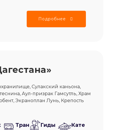
Подробнее
Дагестана»
охранилище, Сулакский каньона,
 теснина, Аул-призрак Гамсутль, Храм
ербент, Экраноплан Лунь, Крепость
ж
Тран
Гиды
Кате