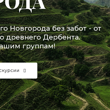
РОДА
го Новгорода без забот - от
о древнего Дербента.
нашим группам!
скурсии