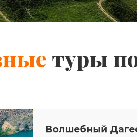
вные
туры п
Волшебный Дагес