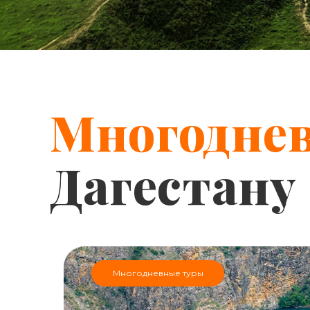
Многодне
Дагестану
Многодневные туры