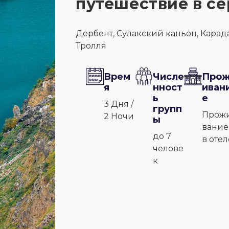
путешествие в с
Дербент, Сулакский каньон, Карада
Тролля
Врем
Числе
Про
я
нност
иван
ь
е
3 Дня /
групп
Прож
2 Ночи
ы
вание
до 7
в отел
челове
к