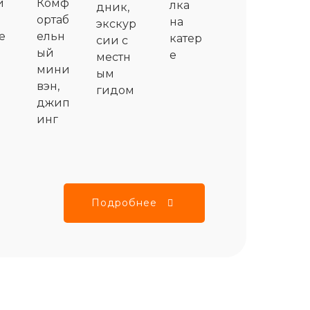
и
Комф
лка
дник,
ортаб
на
экскур
е
ельн
катер
сии с
ый
е
местн
мини
ым
вэн,
гидом
джип
инг
Подробнее