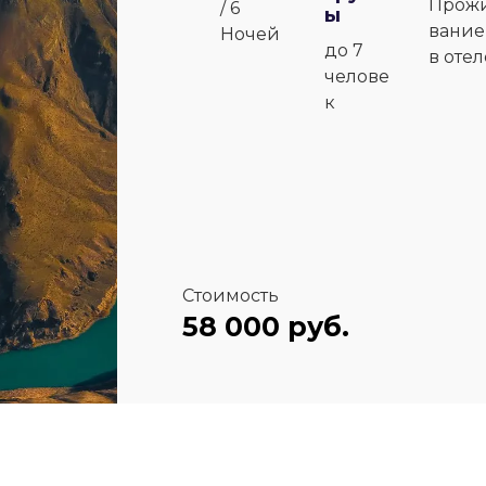
Прож
/ 6
ы
вание
Ночей
до 7
в отел
челове
к
Стоимость
58 000 руб.