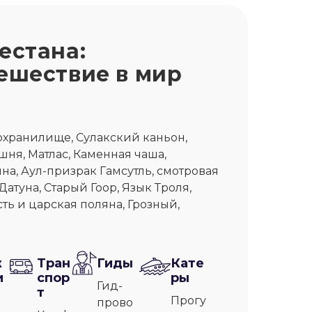
естана:
ешествие в мир
охранилище, Сулакский каньон,
ня, Матлас, Каменная чаша,
на, Аул-призрак Гамсутль, смотровая
атуна, Старый Гоор, Язык Троля,
ть и царская поляна, Грозный,
ж
Тран
Гиды
Кате
и
спор
ры
Гид-
т
Прогу
прово