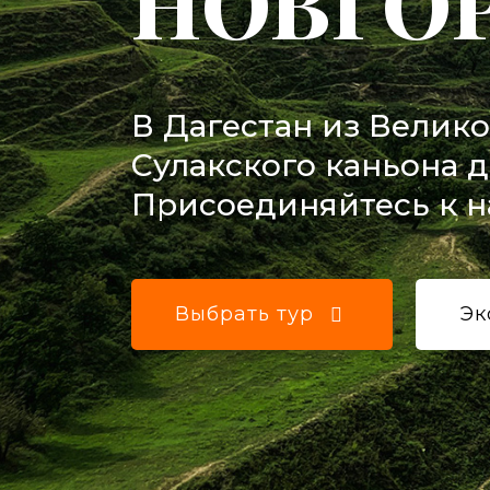
НОВГО
В Дагестан из Велико
Сулакского каньона д
Присоединяйтесь к 
Выбрать тур
Эк