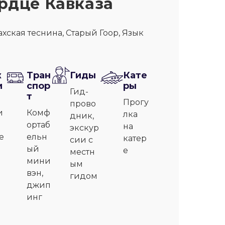
ердце Кавказа
хская теснина, Старый Гоор, Язык
ж
Тран
Гиды
Кате
и
спор
ры
Гид-
т
Прогу
прово
и
Комф
лка
дник,
ортаб
на
экскур
е
ельн
катер
сии с
ый
е
местн
мини
ым
вэн,
гидом
джип
инг