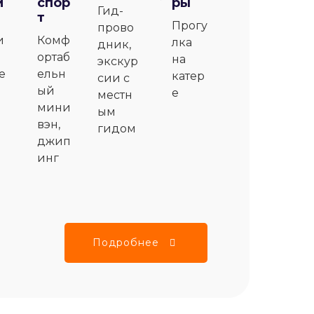
и
спор
ры
Гид-
т
Прогу
прово
и
Комф
лка
дник,
ортаб
на
экскур
е
ельн
катер
сии с
ый
е
местн
мини
ым
вэн,
гидом
джип
инг
Подробнее