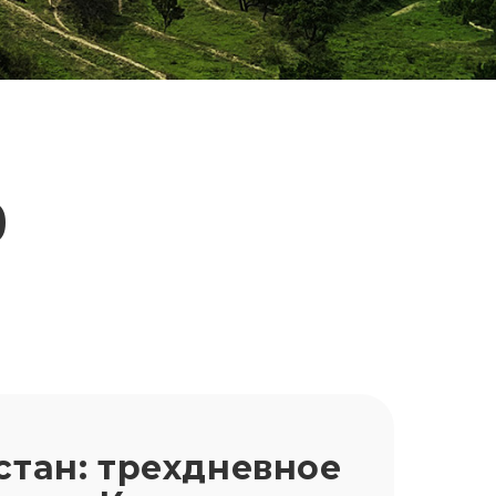
о
тан: трехдневное