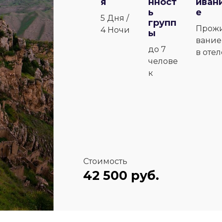
я
нност
иван
ь
е
5 Дня /
групп
Прож
4 Ночи
ы
вание
до 7
в отел
челове
к
Стоимость
42 500 руб.