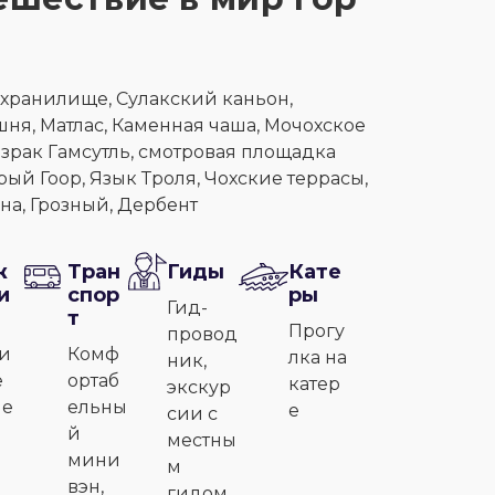
хранилище, Сулакский каньон,
ня, Матлас, Каменная чаша, Мочохское
израк Гамсутль, смотровая площадка
рый Гоор, Язык Троля, Чохские террасы,
на, Грозный, Дербент
ж
Тран
Гиды
Кате
и
спор
ры
Гид-
т
Прогу
провод
и
Комф
лка на
ник,
е
ортаб
катер
экскур
ле
ельны
е
сии с
й
местны
мини
м
вэн,
гидом