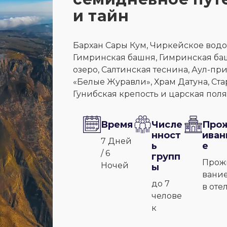
и тайн
Бархан Сары Кум, Чиркейское водо
Гимринская башня, Гимринская баш
озеро, Салтинская теснина, Аул-пр
«Белые Журавли», Храм Датуна, Ста
Гунибская крепость и царская поля
Время
Числе
Про
нност
иван
7 Дней
ь
е
/ 6
групп
Прож
Ночей
ы
вани
до 7
в оте
челове
к