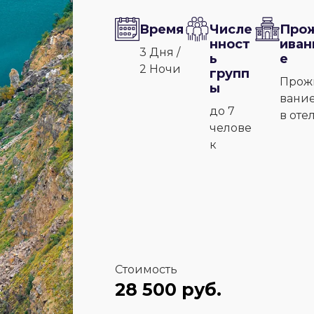
Время
Числе
Про
нност
иван
3 Дня /
ь
е
2 Ночи
групп
Прож
ы
вани
до 7
в оте
челове
к
Стоимость
28 500 руб.