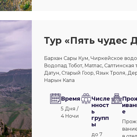
Тур «Пять чудес 
Бархан Сары Кум, Чиркейское водо
Водопад Тобот, Матлас, Салтинская 
Датун, Старый Гоор, Язык Троля, Де
Нарын Кала
Время
Числе
Про
нност
иван
5 Дня /
ь
е
4 Ночи
групп
Прож
ы
вани
до 7
в оте