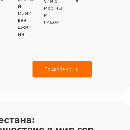
е
сии с
й
местны
мини
м
вэн,
гидом
джип
инг
Подробнее
естана:
ешествие в мир гор