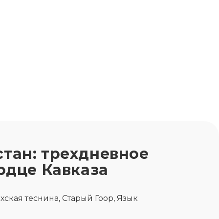
тан: трехдневное
рдце Кавказа
хская теснина, Старый Гоор, Язык