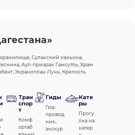
Дагестана»
хранилище, Сулакский каньона,
теснина, Аул-призрак Гамсутль, Храм
рбент, Экраноплан Лунь, Крепость
ж
Тран
Гиды
Кате
и
спор
ры
Гид-
т
Прогу
провод
и
Комф
лка на
ник,
е
ортаб
катер
экскур
ле
ельны