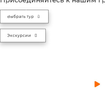
Присоединяйтесь к нашим г
Организация
Многодневные туры
незабываемых
путешествий по
Дагестану
Выбрать тур
Экскурсии