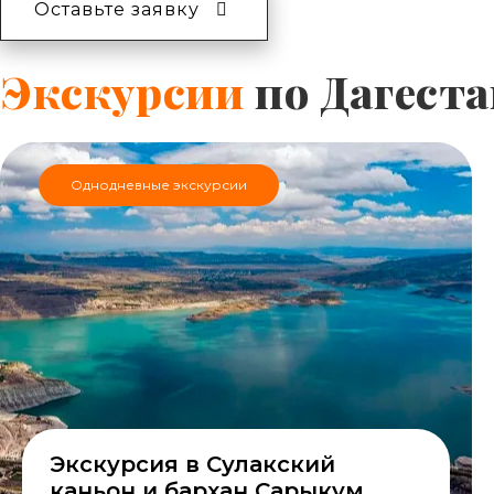
Оставьте заявку
Экскурсии
по Дагеста
Однодневные экскурсии
Экскурсия в Сулакский
каньон и бархан Сарыкум