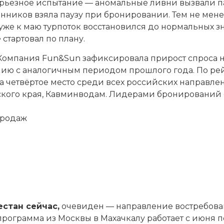
ерьёзное испытание — аномальные ливни вызвали п
венников взяла паузу при бронировании. Тем не мен
уже к маю турпоток восстановился до нормальных зн
е
стартовал по плану.
 Компания Fun&Sun зафиксировала прирост спроса 
нию с аналогичным периодом прошлого года. По ре
а четвёртое место среди всех российских направле
ского края, Кавминводам. Лидерами бронирований 
продаж
естан сейчас
,
очевиден — направление востребова
программа из Москвы в Махачкалу работает с июня п