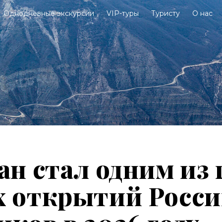
Однодневные экскурсии
VIP-туры
Туристу
О нас
ан стал одним из
х открытий Росси