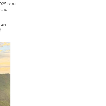
025 года
исло
тан
й