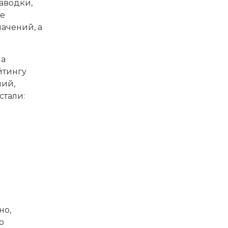
аводки,
ее
ачений, а
на
йтингу
ний,
стали:
но,
о