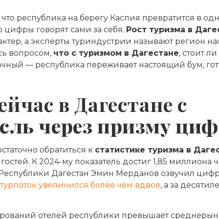
, что республика на берегу Каспия превратится в од
 цифры говорят сами за себя.
Рост туризма в Даге
ктер, а эксперты туриндустрии называют регион н
сь вопросом,
что с туризмом в Дагестане
, стоит ли
ачный — республика переживает настоящий бум, гот
ейчас в Дагестане с
сль через призму ци
статочно обратиться к
статистике туризма в Даге
остей. К 2024-му показатель достиг 1,85 миллиона ч
 Республики Дагестан Эмин Мерданов озвучил цифру
т турпоток увеличился более чем вдвое
, а за десятил
онирований отелей республики превышает среднеры