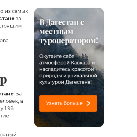
но из самых
стане
за
астоящим
ова
фр
стане
. За
еловек, а
 1,98
етие
ночный