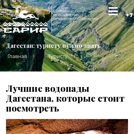
Организация
+7
незабываемых
путешествий по Дагестану
Дагестан: туристу нужно знать
Главная
Туристу
Лучшие водопады
Дагестана, которые стоит
посмотреть