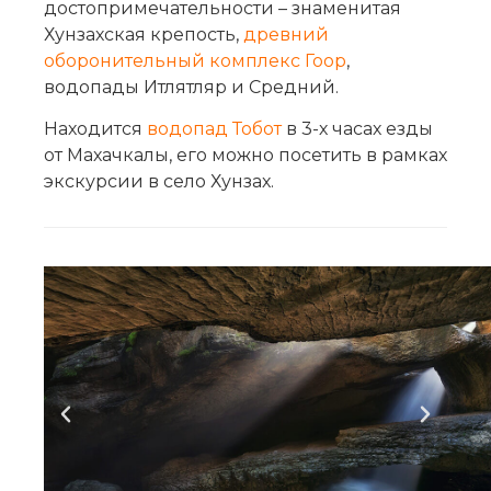
достопримечательности – знаменитая
Хунзахская крепость,
древний
оборонительный комплекс Гоор
,
водопады Итлятляр и Средний.
Находится
водопад Тобот
в 3-х часах езды
от Махачкалы, его можно посетить в рамках
экскурсии в село Хунзах.