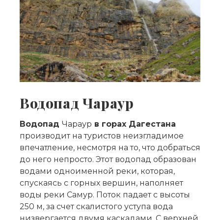
Водопад Чараур
Водопад
Чараур
в горах Дагестана
производит на туристов неизгладимое
впечатление, несмотря на то, что добраться
до него непросто. Этот водопад образован
водами одноименной реки, которая,
спускаясь с горных вершин, наполняет
воды реки Самур. Поток падает с высоты
250 м, за счет скалистого уступа вода
низвергается двумя каскадами. С верхней