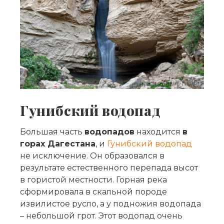
Гунибский водопад
Большая часть
водопадов
находится
в
горах Дагестана
, и
Гунибский водопад
не исключение. Он образовался в
результате естественного перепада высот
в гористой местности. Горная река
сформировала в скальной породе
извилистое русло, а у подножия водопада
– небольшой грот. Этот водопад очень