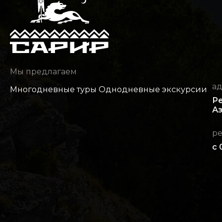
Мы предлагаем
а
Многодневные туры
Однодневные экскурсии
Ре
Аз
р
с 